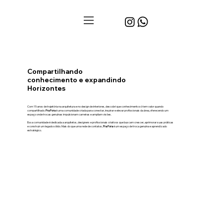
Compartilhando
conhecimento e expandindo
Horizontes
Com 15 anos de trajetória na arquitetura e no design de interiores, descobri que conhecimento só tem valor quando
compartilhado.
Pra Fora
é uma comunidade criada para conectar, inspirar e elevar profissionais da área, oferecendo um
espaço onde trocas genuínas impulsionam carreiras e ampliam visões.
Essa comunidade é dedicada a arquitetos, designers e profissionais criativos que buscam crescer, aprimorar suas práticas
e construir um legado sólido. Mais do que uma rede de contatos,
Pra Fora
é um espaço de troca genuína e aprendizado
estratégico.