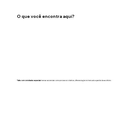
O que você encontra aqui?
Talks com convidados especiais:
temas essenciais como processos criativos, diferenciação no mercado e gestão de escritório.